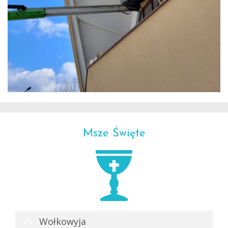
Msze Święte
Wołkowyja