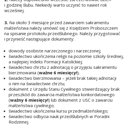
i godzinę ślubu. Niekiedy warto uczynić to nawet rok
wcześniej.
3.
Na około 3 miesiące przed zawarciem sakramentu
małżeństwa należy umówić się z Księdzem Proboszczem
na spisanie protokołu przedślubnego. Należy przygotować
i przynieść następujące dokumenty:
dowody osobiste narzeczonego i narzeczonej;
świadectwo ukończenia religii na poziomie szkoły średniej,
a najlepiej Indeks Formacji Katolickiej;
świadectwo chrztu z adnotacją o przyjęciu sakramentu
bierzmowania (
ważne 6 miesięcy!
);
świadectwo bierzmowania – jeżeli brak takiej adnotacji
o nim na świadectwie chrztu;
dokument z Urzędu Stanu Cywilnego stwierdzający brak
przeszkód do zawarcia małżeństwa konkordatowego
(
ważny 6 miesięcy!
) lub dokument z USC o zawarciu
małżeństwa cywilnego;
świadectwo ukończenia kursu przedmałżeńskiego;
świadectwo odbycia nauk przedślubnych w Poradni
Rodzinnej.