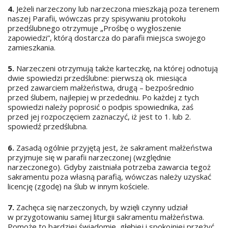
4.
Jeżeli narzeczony lub narzeczona mieszkają poza terenem
naszej Parafii, wówczas przy spisywaniu protokołu
przedślubnego otrzymuje „Prośbę o wygłoszenie
zapowiedzi”, którą dostarcza do parafii miejsca swojego
zamieszkania.
5.
Narzeczeni otrzymują także karteczkę, na której odnotują
dwie spowiedzi przedślubne: pierwszą ok. miesiąca
przed zawarciem małżeństwa, drugą – bezpośrednio
przed ślubem, najlepiej w przededniu. Po każdej z tych
spowiedzi należy poprosić o podpis spowiednika, zaś
przed jej rozpoczęciem zaznaczyć, iż jest to 1. lub 2.
spowiedź przedślubna.
6.
Zasadą ogólnie przyjętą jest, że sakrament małżeństwa
przyjmuje się w parafii narzeczonej (względnie
narzeczonego). Gdyby zaistniała potrzeba zawarcia tegoż
sakramentu poza własną parafią, wówczas należy uzyskać
licencję (zgodę) na ślub w innym kościele.
7.
Zachęca się narzeczonych, by wzięli czynny udział
w przygotowaniu samej liturgii sakramentu małżeństwa.
Pomoże to bardziej świadomie, głębiej i spokojniej przeżyć