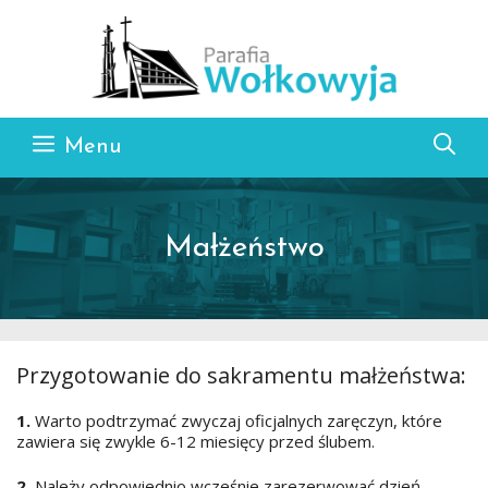
Przejdź do treści
Menu
Małżeństwo
Przygotowanie do sakramentu małżeństwa:
1.
Warto podtrzymać zwyczaj oficjalnych zaręczyn, które
zawiera się zwykle 6-12 miesięcy przed ślubem.
2.
Należy odpowiednio wcześnie zarezerwować dzień