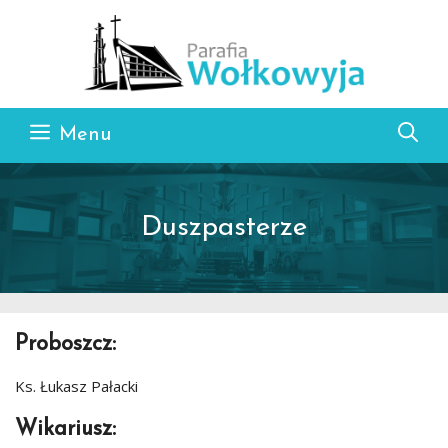
Przejdź do treści
Menu
Duszpasterze
Proboszcz:
Ks. Łukasz Pałacki
Wikariusz: