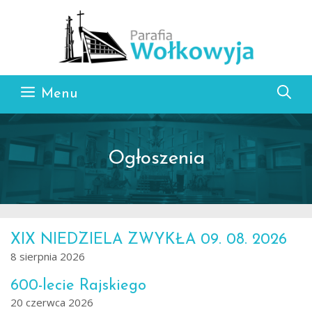
Przejdź do treści
Menu
Ogłoszenia
XIX NIEDZIELA ZWYKŁA 09. 08. 2026
8 sierpnia 2026
600-lecie Rajskiego
20 czerwca 2026